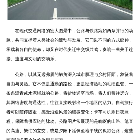
在现代交通网络的宏大图景中，公路与铁路宛如两条并行的动
脉，共同支撑着人类社会的流动与发展。它们以不同的方式延伸，
承载着各自的使命，却又在时代变迁中交织共鸣，奏响一曲关于连
接、速度与文明的交响乐。
公路，以其无远弗届的触角深入城市肌理与乡村阡陌，象征着
自由与灵活。它不仅是通勤的路径，更是经济活动的毛细血管。一
条条沥青或水泥铺就的公路，将货物送至市场，将人们带往远方，
其网络密度与通达性，往往直接映射出一个地区的活力。自驾旅行
者可以随停随走，感受沿途风景的细微变化；卡车司机则日夜兼
程，保障着供应链的脉动。公路图片常展现的是蜿蜒的山路、笔直
的高速、繁忙的立交，或是夕阳下延伸至地平线的孤独公路，这些