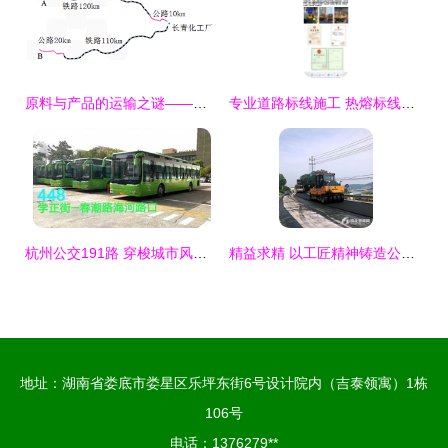
原料与产品的运输之谜——方程在路线决策中的应用
专业道路标线施工 热熔标线与停车场、地库、消防划线服务上门
杭州公交191路 穿梭城市风景的全程实录
精益求精 以工匠精神铸造公路与铁路精品
地址：湖南省娄底市娄星区乐坪东街6号设计院内（吉泰领寓）1栋
106号
电话：1376279**