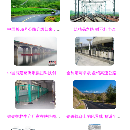
中国版66号公路升级归来，美到惊艳的风景之旅
筑精品之路 树不朽丰碑
中国能建葛洲坝集团科技创新打造高速公路精品工程 桥梁建设篇
金利宏与卓晟 盘锦高速公路护栏生产的技术标杆与合作典范
锌钢护栏生产厂家在铁路领域的应用与优势
钢铁轨迹上的风景线 邂逅全球十大最美铁路公路交汇点