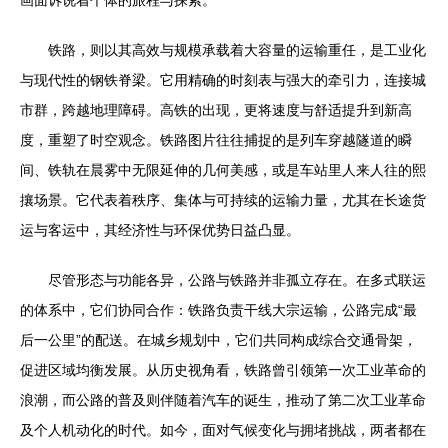
画面诉说着个体的旅程与探索。
铁路，则以其高效与规模承载着大容量的运输重任，是工业化
与现代性的钢铁脊梁。它用精确的时刻表与强大的牵引力，连接城
市群，跨越地理障碍。高铁的出现，更将速度与舒适提升到新高
度，重塑了时空观念。铁路图片往往捕捉的是列车穿越隧道的瞬
间、铁轨在晨雾中无限延伸的几何美感，或是车站里人来人往的熙
攘场景。它代表着秩序、集体与可持续的运输力量，尤其在长途货
运与客运中，其经济性与环保优势日益凸显。
尽管形态与功能各异，公路与铁路并非孤立存在。在多式联运
的体系中，它们协同合作：铁路负责干线大宗运输，公路完成“最
后一公里”的配送。在城乡规划中，它们共同构成综合交通骨架，
促进区域均衡发展。从历史视角看，铁路曾引领第一次工业革命的
浪潮，而公路的普及则伴随着汽车的诞生，推动了第二次工业革命
及个人机动化的时代。如今，面对气候变化与拥堵挑战，两者都在